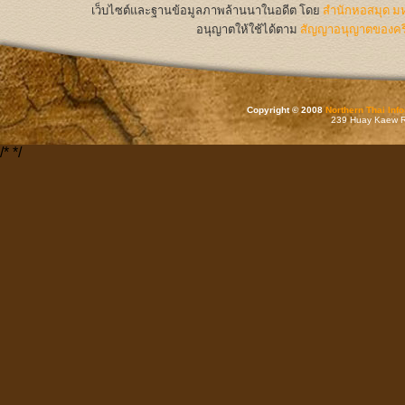
เว็บไซต์และฐานข้อมูลภาพล้านนาในอดีต
โดย
สำนักหอสมุด มห
อนุญาตให้ใช้ได้ตาม
สัญญาอนุญาตของครีเ
Copyright © 2008
Northern Thai Inf
239 Huay Kaew Rd
/*
*/