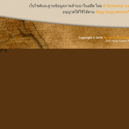
เว็บไซต์และฐานข้อมูลภาพล้านนาในอดีต
โดย
สำนักหอสมุด มห
อนุญาตให้ใช้ได้ตาม
สัญญาอนุญาตของครีเ
Copyright © 2008
Northern Thai Inf
239 Huay Kaew Rd
/*
*/