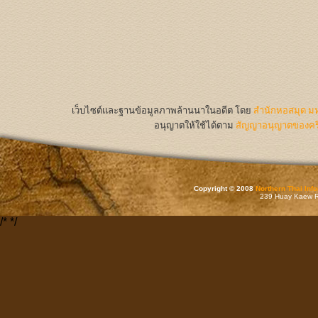
เว็บไซต์และฐานข้อมูลภาพล้านนาในอดีต
โดย
สำนักหอสมุด มห
อนุญาตให้ใช้ได้ตาม
สัญญาอนุญาตของครีเ
Copyright © 2008
Northern Thai Inf
239 Huay Kaew Rd
/*
*/