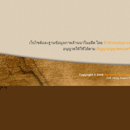
เว็บไซต์และฐานข้อมูลภาพล้านนาในอดีต
โดย
สำนักหอสมุด มห
อนุญาตให้ใช้ได้ตาม
สัญญาอนุญาตของครีเ
Copyright © 2008
Northern Thai Inf
239 Huay Kaew Rd
/*
*/