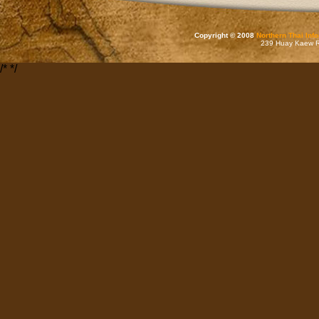
Copyright © 2008
Northern Thai Inf
239 Huay Kaew Rd
/*
*/