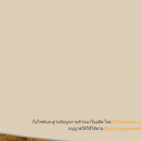
เว็บไซต์และฐานข้อมูลภาพล้านนาในอดีต
โดย
สำนักหอสมุด มห
อนุญาตให้ใช้ได้ตาม
สัญญาอนุญาตของครีเ