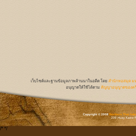
เว็บไซต์และฐานข้อมูลภาพล้านนาในอดีต
โดย
สำนักหอสมุด มห
อนุญาตให้ใช้ได้ตาม
สัญญาอนุญาตของครีเ
Copyright © 2008
Northern Thai Inf
239 Huay Kaew Rd
/*
*/