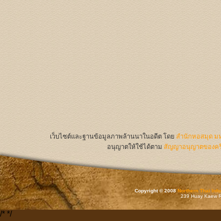
เว็บไซต์และฐานข้อมูลภาพล้านนาในอดีต
โดย
สำนักหอสมุด มห
อนุญาตให้ใช้ได้ตาม
สัญญาอนุญาตของครีเ
Copyright © 2008
Northern Thai Inf
239 Huay Kaew Rd
/*
*/