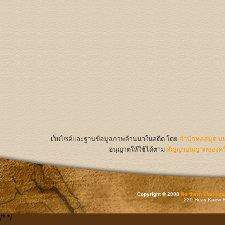
เว็บไซต์และฐานข้อมูลภาพล้านนาในอดีต
โดย
สำนักหอสมุด มห
อนุญาตให้ใช้ได้ตาม
สัญญาอนุญาตของครีเ
Copyright © 2008
Northern Thai Inf
239 Huay Kaew Rd
/*
*/