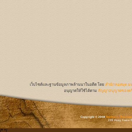
เว็บไซต์และฐานข้อมูลภาพล้านนาในอดีต
โดย
สำนักหอสมุด มห
อนุญาตให้ใช้ได้ตาม
สัญญาอนุญาตของครีเ
Copyright © 2008
Northern Thai Inf
239 Huay Kaew Rd
/*
*/