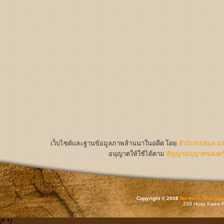
เว็บไซต์และฐานข้อมูลภาพล้านนาในอดีต
โดย
สำนักหอสมุด มห
อนุญาตให้ใช้ได้ตาม
สัญญาอนุญาตของครีเ
Copyright © 2008
Northern Thai Inf
239 Huay Kaew Rd
/*
*/