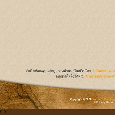
เว็บไซต์และฐานข้อมูลภาพล้านนาในอดีต
โดย
สำนักหอสมุด มห
อนุญาตให้ใช้ได้ตาม
สัญญาอนุญาตของครีเ
Copyright © 2008
Northern Thai Inf
239 Huay Kaew Rd
/*
*/