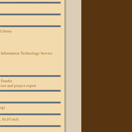
 Library
 Information Technology Service
, Funder
sor and project expert
jpg)
; 8x10 inch.