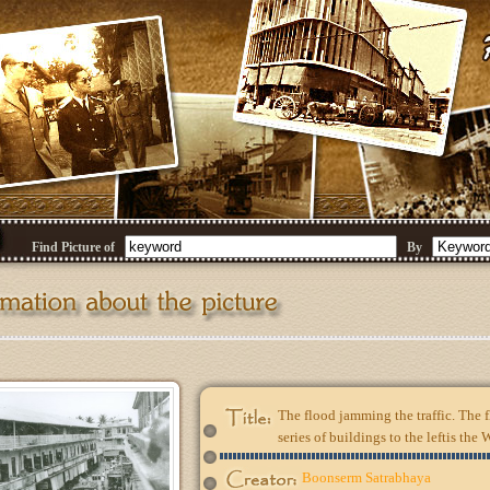
Find Picture of
By
The flood jamming the traffic. The 
series of buildings to the leftis th
Boonserm Satrabhaya