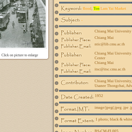
flood
;
Ton
Lam Yai Market
-
Chiang Mai University
Chiang Mai
ntic@lib.cmu.ac.th
Chiang Mai University.
Click on picture to enlarge
Center
Chiang Mai
itsc@itsc.cmu.ac.th
Chiang Mai University
Usanee Thongchai, Advi
1952
image/jpeg(.jpeg .jpe .
1 photo; black & white
BS-CM-FL005