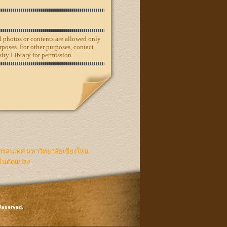
ll photos or contents are allowed only
rposes. For other purposes, contact
ity Library for permission.
ารสนเทศ มหาวิทยาลัยเชียงใหม่
ไม่ดัดแปลง
 Reserved.