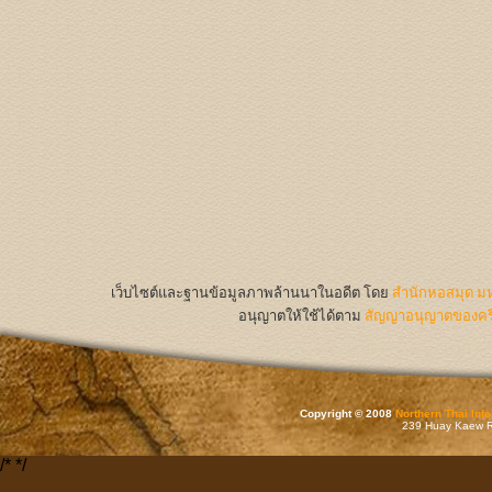
เว็บไซต์และฐานข้อมูลภาพล้านนาในอดีต
โดย
สำนักหอสมุด มห
อนุญาตให้ใช้ได้ตาม
สัญญาอนุญาตของครีเ
Copyright © 2008
Northern Thai Inf
239 Huay Kaew Rd
/*
*/