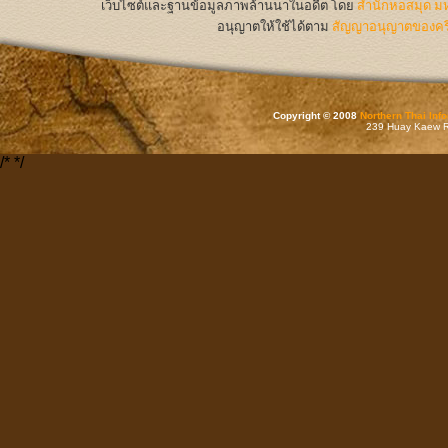
เว็บไซต์และฐานข้อมูลภาพล้านนาในอดีต
โดย
สำนักหอสมุด มห
อนุญาตให้ใช้ได้ตาม
สัญญาอนุญาตของครีเ
Copyright © 2008
Northern Thai Inf
239 Huay Kaew Rd
/*
*/