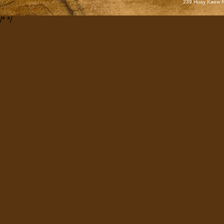
239 Huay Kaew Rd
/*
*/