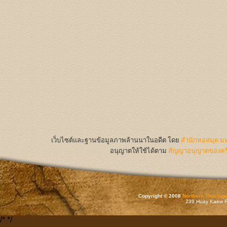
เว็บไซต์และฐานข้อมูลภาพล้านนาในอดีต
โดย
สำนักหอสมุด มห
อนุญาตให้ใช้ได้ตาม
สัญญาอนุญาตของครีเ
Copyright © 2008
Northern Thai Inf
239 Huay Kaew Rd
/*
*/