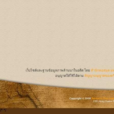
เว็บไซต์และฐานข้อมูลภาพล้านนาในอดีต
โดย
สำนักหอสมุด มห
อนุญาตให้ใช้ได้ตาม
สัญญาอนุญาตของครีเ
Copyright © 2008
Northern Thai Inf
239 Huay Kaew Rd
/*
*/