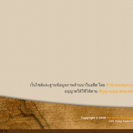
เว็บไซต์และฐานข้อมูลภาพล้านนาในอดีต
โดย
สำนักหอสมุด มห
อนุญาตให้ใช้ได้ตาม
สัญญาอนุญาตของครีเ
Copyright © 2008
Northern Thai Inf
239 Huay Kaew Rd
/*
*/