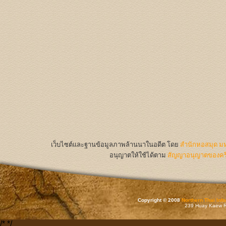
เว็บไซต์และฐานข้อมูลภาพล้านนาในอดีต
โดย
สำนักหอสมุด มห
อนุญาตให้ใช้ได้ตาม
สัญญาอนุญาตของครีเ
Copyright © 2008
Northern Thai Inf
239 Huay Kaew Rd
/*
*/