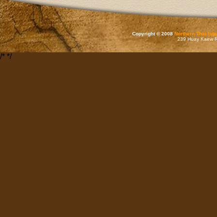
Copyright © 2008
Northern Thai Inf
239 Huay Kaew Rd
/*
*/