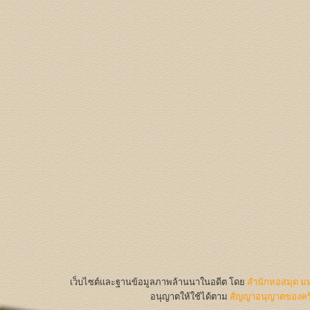
เว็บไซต์และฐานข้อมูลภาพล้านนาในอดีต
โดย
สำนักหอสมุด มห
อนุญาตให้ใช้ได้ตาม
สัญญาอนุญาตของครีเ