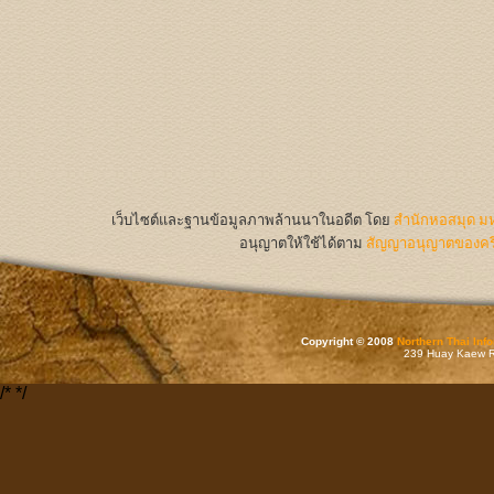
เว็บไซต์และฐานข้อมูลภาพล้านนาในอดีต
โดย
สำนักหอสมุด มห
อนุญาตให้ใช้ได้ตาม
สัญญาอนุญาตของครีเ
Copyright © 2008
Northern Thai Inf
239 Huay Kaew Rd
/*
*/